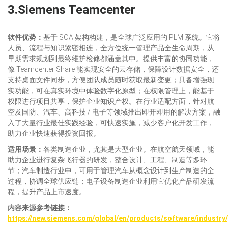
3.
Siemens Teamcenter​
软件
优势：
基于 SOA 架构构建，是全球广泛应用的 PLM 系统。它将
人员、流程与知识紧密相连，全方位统一管理产品全生命周期，从
早期需求规划到最终维护检修都涵盖其中。提供丰富的协同功能，
像 Teamcenter Share 能实现安全的云存储，保障设计数据安全，还
支持桌面文件同步，方便团队成员随时获取最新变更；具备增强现
实功能，可在真实环境中体验数字化原型；在权限管理上，能基于
权限进行项目共享，保护企业知识产权。在行业适配方面，针对航
空及国防、汽车、高科技 / 电子等领域推出即开即用的解决方案，融
入了大量行业最佳实践经验，可快速实施，减少客户化开发工作，
助力企业快速获得投资回报。​
适用场景：
各类制造企业，尤其是大型企业。在航空航天领域，能
助力企业进行复杂飞行器的研发，整合设计、工程、制造等多环
节；汽车制造行业中，可用于管理汽车从概念设计到生产制造的全
过程，协调全球供应链；电子设备制造企业利用它优化产品研发流
程，提升产品上市速度。​
内容来源参考链接
：
https://new.siemens.com/global/en/products/software/industry