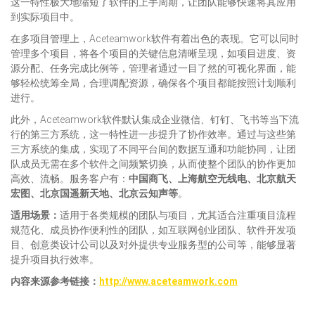
这一特性极大地缩短了软件的上手周期，让团队能够快速将其应用
到实际项目中。
在多项目管理上，Aceteamwork软件有着出色的表现。它可以同时
管理多个项目，将各个项目的关键信息清晰呈现，如项目进度、资
源分配、任务完成比例等，管理者通过一目了然的可视化界面，能
够轻松统筹全局，合理调配资源，确保各个项目都能按照计划顺利
进行。
此外，Aceteamwork软件默认集成企业微信、钉钉、飞书等当下流
行的第三方系统，这一特性进一步提升了协作效率。通过与这些第
三方系统的集成，实现了不同平台间的数据互通和功能协同，让团
队成员无需在多个软件之间频繁切换，从而使整个团队的协作更加
高效、流畅。服务客户有：
中国商飞
、上海航空无线电、北京航天
宏图、北京国遥新天地、北京云知声
等
。​
适用场景：
适用于各类规模的团队与项目，尤其适合注重项目流程
规范化、成员协作便利性的团队，如互联网创业团队、软件开发项
目、创意类设计公司以及对外提供专业服务型的公司等，能够显著
提升项目执行效率。
内容来源参考链接：
http://www.aceteamwork.com