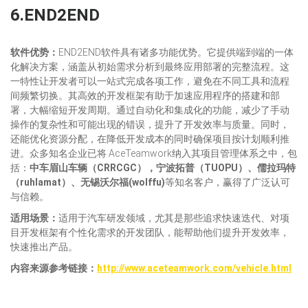
6.END2END
软件
优势：
END2END软件具有诸多功能优势。它提供端到端的一体
化解决方案，涵盖从初始需求分析到最终应用部署的完整流程。这
一特性让开发者可以一站式完成各项工作，避免在不同工具和流程
间频繁切换。其高效的开发框架有助于加速应用程序的搭建和部
署，大幅缩短开发周期。通过自动化和集成化的功能，减少了手动
操作的复杂性和可能出现的错误，提升了开发效率与质量。同时，
还能优化资源分配，在降低开发成本的同时确保项目按计划顺利推
进。众多知名企业已将 AceTeamwork纳入其项目管理体系之中，包
括：
中车眉山车辆
（CRRCGC）
，宁波拓普
（TUOPU）、儒拉玛特
（ruhlamat）、无锡沃尔福(
wolffu
)
等知名客户，赢得了广泛认可
与信赖。
适用场景：
适用于汽车研发领域，尤其是那些追求快速迭代、对项
目开发框架有个性化需求的开发团队，能帮助他们提升开发效率，
快速推出产品。​
内容来源参考链接：
http://www.aceteamwork.com/vehicle.html