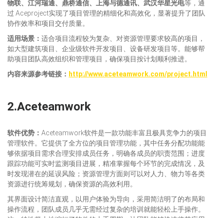
物联
、江河瑞通、鼎桥通信、上海与德通讯、武汉华星光电
等，通
过 Aceproject实现了项目管理的精细化和高效化，显著提升了团队
协作效率和项目交付质量。
适用场景：
适合项目流程较为复杂、对资源管理要求较高的项目，
如大型建筑项目、企业级软件开发项目、设备研发项目等。能够帮
助项目团队高效组织和管理项目，确保项目按计划顺利推进。
内容来源参考链接
：
http://www.aceteamwork.com/project.html
2.Aceteamwork
软件
优势：
Aceteamwork软件是一款功能丰富且极具竞争力的项目
管理软件。它提供了全方位的项目管理功能，其中任务分配功能能
够依据项目需求合理安排成员任务，明确各成员的职责范围；进度
跟踪功能可实时监测项目进展，精准掌握每个环节的完成情况，及
时发现潜在的延误风险；资源管理方面则可以对人力、物力等各类
资源进行统筹规划，确保资源的高效利用。
其界面设计简洁直观，以用户体验为导向，采用简洁明了的布局和
操作流程，团队成员几乎无需经过复杂的培训就能轻松上手操作。