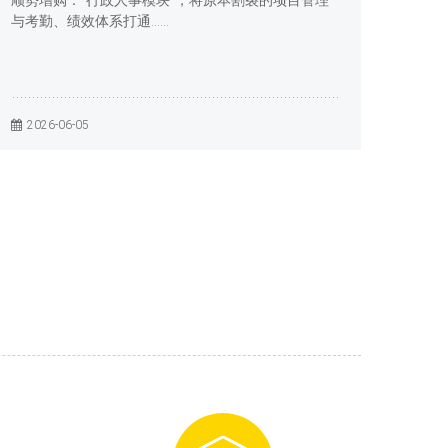
顺势增购：“行政人事模块”，将原本割裂的项目管理
与考勤、绩效体系打通……
2026-06-05