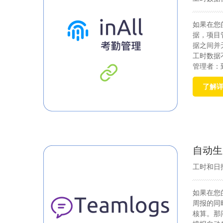
如果在您
据，项目
据之间并
工时数据
管理者：
了解
自动生
工时和日
如果在您
周报的同
核算。那