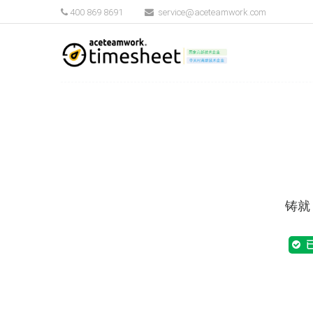
400 869 8691
service@aceteamwork.com
铸就