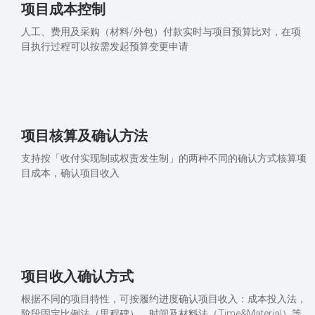
项目成本控制
人工、费用及采购（材料/外包）付款实时与项目预算比对，在项
目执行过程可以按需发起预算变更申请
项目核算及确认方法
支持按「收付实现制或权责发生制」的两种不同的确认方式核算项
目成本，确认项目收入
项目收入确认方式
根据不同的项目特性，可按履约进度确认项目收入：成本投入法，
阶段固定比例法（里程碑），时间及材料法（Time&Material）等