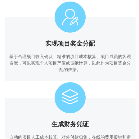
实现项目奖金分配
基于合理项目收入确认、精准的项目成本核算、项目成员的客观
贡献，可以实现个人项目产值或贡献计算，以此作为项目奖金分
配的依据。
生成财务凭证
自动的项目人工成本核算、对外付款归集，在线的费用报销和审