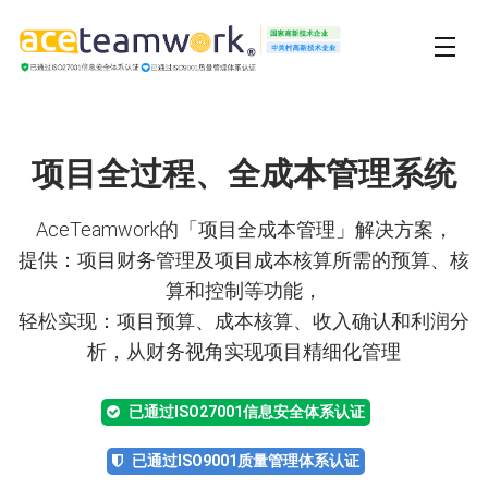
项目全过程、全成本管理系统
AceTeamwork的「项目全成本管理」解决方案，
提供：项目财务管理及项目成本核算所需的预算、核
算和控制等功能，
轻松实现：项目预算、成本核算、收入确认和利润分
析，从财务视角实现项目精细化管理
已通过ISO27001信息安全体系认证
已通过ISO9001质量管理体系认证