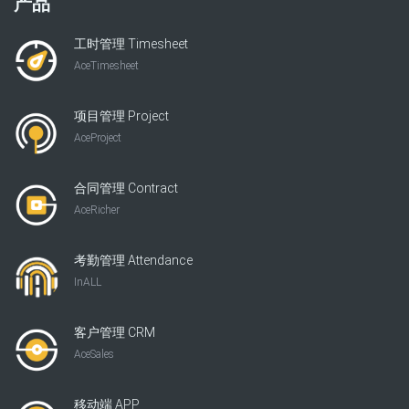
产品
工时管理 Timesheet
AceTimesheet
项目管理 Project
AceProject
合同管理 Contract
AceRicher
考勤管理 Attendance
InALL
客户管理 CRM
AceSales
移动端 APP