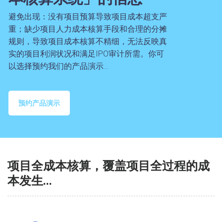
避免出现：没有项目预算导致项目成本超支严
重；缺少项目人力成本核算手段和合理的分摊
规则，导致项目成本核算不精细，无法反映真
实的项目利润状况和满足IPO审计所需。你可
以选择预约我们的产品演示...
预约产品演示
项目全成本核算，覆盖项目全过程的成
本发生...