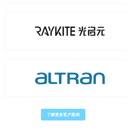
亚创（上海）工程技术有限公司
了解更多客户案例