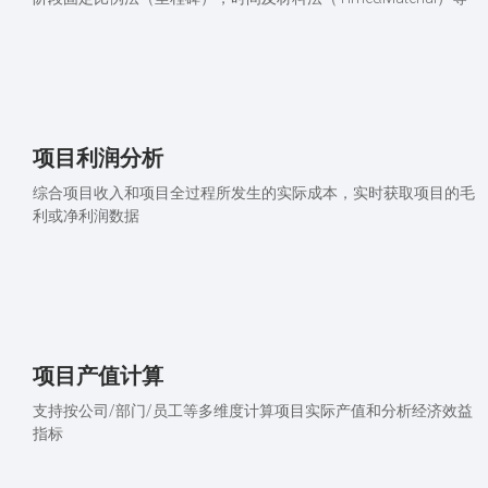
项目利润分析
综合项目收入和项目全过程所发生的实际成本，实时获取项目的毛
利或净利润数据
项目产值计算
支持按公司/部门/员工等多维度计算项目实际产值和分析经济效益
指标