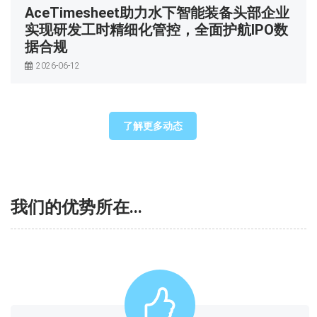
AceTimesheet助力水下智能装备头部企业
实现研发工时精细化管控，全面护航IPO数
据合规
2026-06-12
了解更多动态
我们的优势所在...